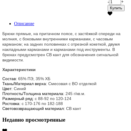
-
+
Купить
Описание
Брюки прямые, на притачном поясе, с застёжкой спереди на
молния, с боковыми внутренними карманами, с часовым
карманом; на задних половинках с отрезной кокеткой, двумя
накладными карманами и карманами под инструменты. В
брюках предусмотрен СВ кант для обозначения сигнальной
видимости.
Характеристики
Состав:
65% ПЭ, 35% ХБ
Ткань/Материал верха:
Смесовая с ВО отделкой
Цвет:
Синий
Плотность/Толщина материала:
245 г/кв.м.
Размерный ряд:
с 88-92 по 120-124
Ростовка:
с 170-176 по 182-188
Световозвращающий материал:
СВ кант
Недавно просмотренные