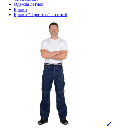
Одежда летняя
Брюки
Брюки "Престиж" т. синий