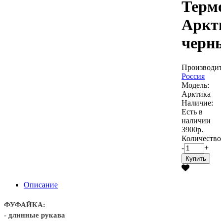
Терм
Аркт
черн
Производит
Россия
Модель:
Арктика
Наличие:
Есть в
наличии
3900р.
Количество
-
+
Купить
Описание
ФУФАЙКА:
- длинные рукава