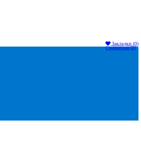
Закладки (
0
)
Сравнения (
0
)