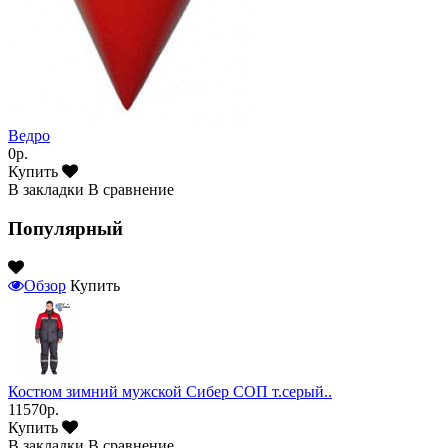
Ведро
0р.
Купить
В закладки
В сравнение
Популярный
Обзор
Купить
Костюм зимний мужской Сибер СОП т.серый..
11570р.
Купить
В закладки
В сравнение