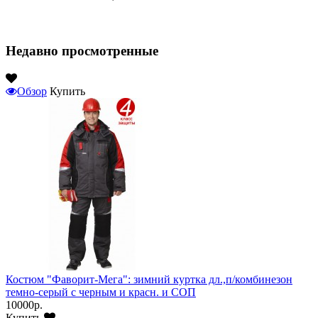
Недавно просмотренные
Обзор
Купить
Костюм "Фаворит-Мега": зимний куртка дл.,п/комбинезон
темно-серый с черным и красн. и СОП
10000р.
Купить