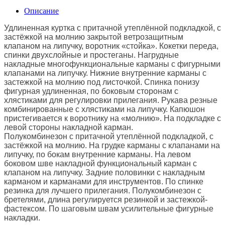
Описание
Удлиненная куртка с притачной утеплённой подкладкой, с
застёжкой на молнию закрытой ветрозащитным
клапаном на липучку, воротник «стойка». Кокетки переда,
спинки двухслойные и простеганы. Нагрудные
накладные многофункциональные карманы с фигурными
клапанами на липучку. Нижние внутренние карманы с
застежкой на молнию под листочкой. Спинка понизу
фигурная удлиненная, по боковым сторонам с
хлястиками для регулировки прилегания. Рукава резные
комбинированные с хлястиками на липучку. Капюшон
пристегивается к воротнику на «молнию». На подкладке с
левой стороны накладной карман.
Полукомбинезон с притачной утеплённой подкладкой, с
застёжкой на молнию. На грудке карманы с клапанами на
липучку, по бокам внутренние карманы. На левом
боковом шве накладной функциональный карман с
клапаном на липучку. Задние половинки с накладным
карманом и карманами для инструментов. По спинке
резинка для лучшего прилегания. Полукомбинезон с
бретелями, длина регулируется резинкой и застежкой-
фастексом. По шаговым швам усилительные фигурные
накладки.