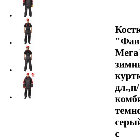
Кост
"Фав
Мега
зимн
курт
дл.,п/
комб
темн
серы
с