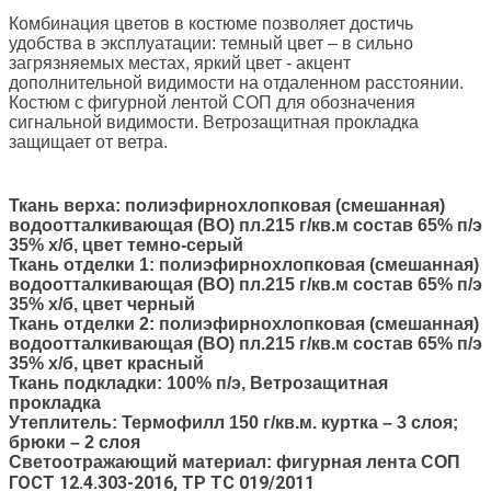
Комбинация цветов в костюме позволяет достичь
удобства в эксплуатации: темный цвет – в сильно
загрязняемых местах, яркий цвет - акцент
дополнительной видимости на отдаленном расстоянии.
Костюм с фигурной лентой СОП для обозначения
сигнальной видимости. Ветрозащитная прокладка
защищает от ветра.
Ткань верха: полиэфирнохлопковая (смешанная)
водоотталкивающая (ВО) пл.215 г/кв.м состав 65% п/э
35% х/б, цвет темно-серый
Ткань отделки 1: полиэфирнохлопковая (смешанная)
водоотталкивающая (ВО) пл.215 г/кв.м состав 65% п/э
35% х/б, цвет черный
Ткань отделки 2: полиэфирнохлопковая (смешанная)
водоотталкивающая (ВО) пл.215 г/кв.м состав 65% п/э
35% х/б, цвет красный
Ткань подкладки: 100% п/э, Ветрозащитная
прокладка
Утеплитель: Термофилл 150 г/кв.м. куртка – 3 слоя;
брюки – 2 слоя
Светоотражающий материал: фигурная лента СОП
ГОСТ 12.4.303-2016, ТР ТС 019/2011