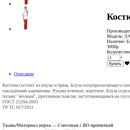
Кост
Производит
Модель:
ЛА
Наличие:
Е
3000р.
Количество
-
+
Купить
Описание
Костюм состоит из блузы и брюк. Блуза полуприлегающего силу
накладными карманами. Рукава втачные, короткие. Блуза отдел
тесьму "молния", притачным поясом, застегивающимся на пуго
ГОСТ 25294-2003
ТР ТС 017/2011
Ткань/Материал верха —
Смесовая с ВО пропиткой