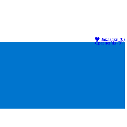
Закладки (
0
)
Сравнения (
0
)